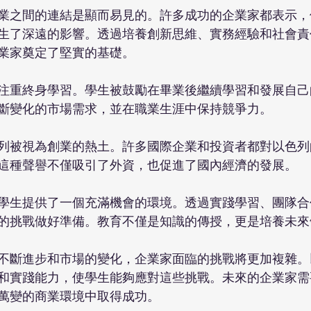
業之間的連結是顯而易見的。許多成功的企業家都表示，
生了深遠的影響。透過培養創新思維、實務經驗和社會責
業家奠定了堅實的基礎。
注重終身學習。學生被鼓勵在畢業後繼續學習和發展自己
斷變化的市場需求，並在職業生涯中保持競爭力。
列被視為創業的熱土。許多國際企業和投資者都對以色列
這種聲譽不僅吸引了外資，也促進了國內經濟的發展。
學生提供了一個充滿機會的環境。透過實踐學習、團隊合
的挑戰做好準備。教育不僅是知識的傳授，更是培養未來
不斷進步和市場的變化，企業家面臨的挑戰將更加複雜。
和實踐能力，使學生能夠應對這些挑戰。未來的企業家需
萬變的商業環境中取得成功。